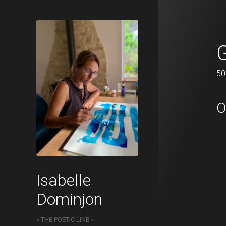
Glyphe n°14
50 x 50 cm
50
O
Isabelle
Dominjon
« THE POETIC LINE »