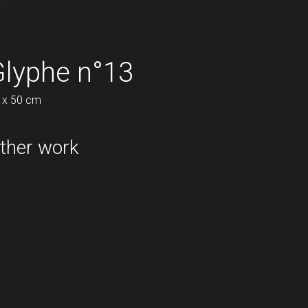
 (vendu)
Glyphe n°13
Glyphe n°3
 x 50 cm
100 x 100 cm
ther work